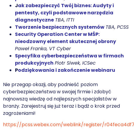
J
ak zabezpieczyć Twój biznes: Audyty i
pentesty, czyli podstawowe narzędzia
diagnostyczne
TBA, ITTI
Tworzenie bezpiecznych systemów
TBA, PCSS
Security Operation Center w MŚP:
nieodzowny element skutecznej obrony
Paweł Franka, VT Cyber
Specyfika cyberbezpieczeństwa w firmach
produkcyjnych
Piotr Siwek, ICSec
P
odziękowania i zakończenie webinaru
Nie przegap okazji, aby podnieść poziom
cyberbezpieczeństwa w swojej firmie i zdobyć
najnowszą wiedzę od najlepszych specjalistów w
branży. Zarejestruj się już teraz i bądź o krok przed
zagrożeniami!
https://pcss.webex.com/weblink/register/r04feca4d