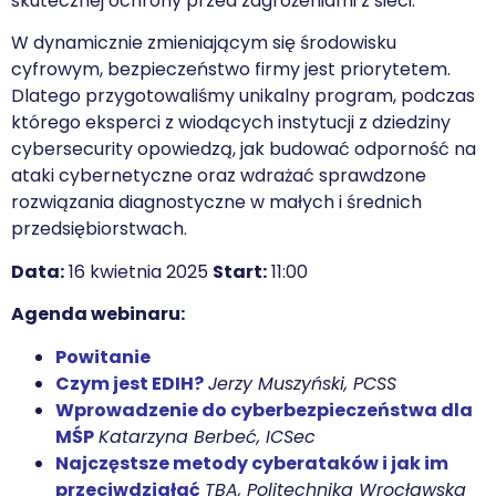
skutecznej ochrony przed zagrożeniami z sieci.
W dynamicznie zmieniającym się środowisku
cyfrowym, bezpieczeństwo firmy jest priorytetem.
Dlatego przygotowaliśmy unikalny program, podczas
którego eksperci z wiodących instytucji z dziedziny
cybersecurity opowiedzą, jak budować odporność na
ataki cybernetyczne oraz wdrażać sprawdzone
rozwiązania diagnostyczne w małych i średnich
przedsiębiorstwach.
Data:
16 kwietnia 2025
Start:
11:00
Agenda webinaru:
Powitanie
Czym jest EDIH?
Jerzy Muszyński, PCSS
Wprowadzenie do cyberbezpieczeństwa dla
MŚP
Katarzyna Berbeć, ICSec
Najczęstsze metody cyberataków i jak im
przeciwdziałać
TBA, Politechnika Wrocławska