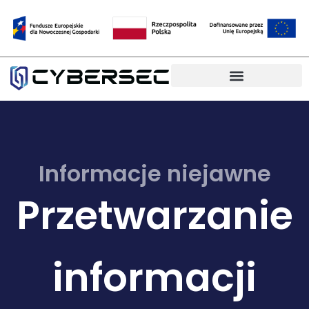
CyberBezpieczne MŚP
Informacje niejawne
Przetwarzanie
informacji