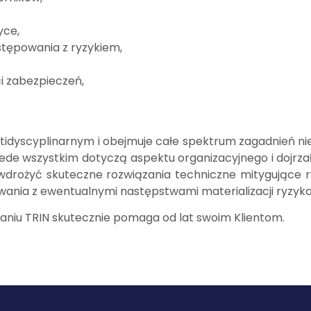
yce,
stępowania z ryzykiem,
i zabezpieczeń,
tidyscyplinarnym i obejmuje całe spektrum zagadnień n
zede wszystkim dotyczą aspektu organizacyjnego i dojrza
 wdrożyć skuteczne rozwiązania techniczne mitygujące 
ania z ewentualnymi następstwami materializacji ryzyka
naniu TRIN skutecznie pomaga od lat swoim Klientom.