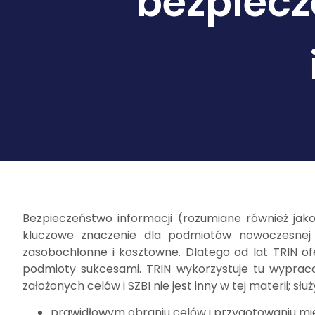
bezpiecz
Bezpieczeństwo informacji (rozumiane również jako
kluczowe znaczenie dla podmiotów nowoczesnej g
zasobochłonne i kosztowne. Dlatego od lat TRIN of
podmioty sukcesami. TRIN wykorzystuje tu wypraco
założonych celów i SZBI nie jest inny w tej materii;
prawidłowym obraniu celów i przygotowaniu mi