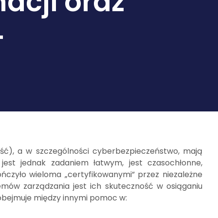
acji oraz
T
kość), a w szczególności cyberbezpieczeństwo, mają
jest jednak zadaniem łatwym, jest czasochłonne,
ończyło wieloma „certyfikowanymi” przez niezależne
emów zarządzania jest ich skuteczność w osiąganiu
y obejmuje między innymi pomoc w: