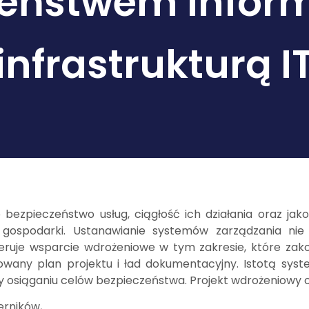
eństwem inform
infrastrukturą I
 bezpieczeństwo usług, ciągłość ich działania oraz ja
ospodarki. Ustanawianie systemów zarządzania nie 
eruje wsparcie wdrożeniowe w tym zakresie, które zak
wany plan projektu i ład dokumentacyjny. Istotą syst
 służy osiąganiu celów bezpieczeństwa. Projekt wdrożeniow
erników,